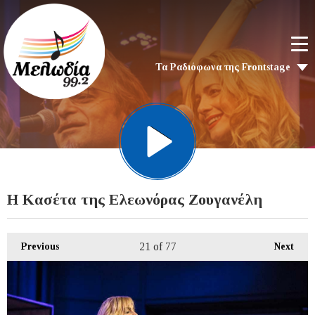
Τα Ραδιόφωνα της Frontstage
Η Κασέτα της Ελεωνόρας Ζουγανέλη
21
of 77
Previous
Next