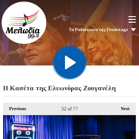
Τα Ραδιόφωνα της Frontstage
Η Κασέτα της Ελεωνόρας Ζουγανέλη
52
of 77
Previous
Next